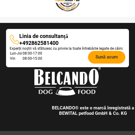
Linia de consultanță
Linia
+492862581400
Experții noștri vă sfătuiesc cu privire la toate întrebările legate de câini.
de
Opening
Lun-Joi
08:00-17:00
consultanță
Sună acum
Vin
08:00-15:00
hours
Feeding
Advice:
BELCANDO® este o marcă înregistrată a
BEWITAL petfood GmbH & Co. KG