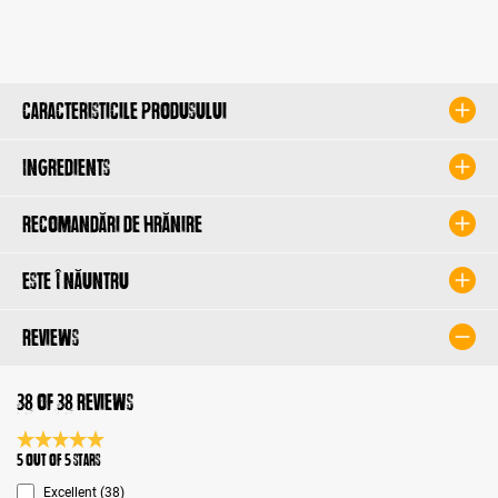
Caracteristicile produsului
Ingredients
Recomandări de hrănire
Este înăuntru
Reviews
38 of 38 reviews
Average rating 5 of 5 Stars
5 out of 5 stars
Excellent (38)