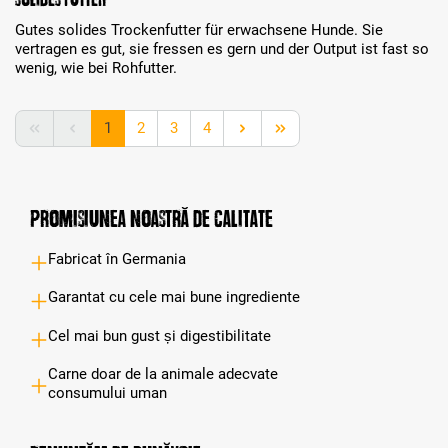
Gutes solides Trockenfutter für erwachsene Hunde. Sie
vertragen es gut, sie fressen es gern und der Output ist fast so
wenig, wie bei Rohfutter.
Page
Page
Page
Page
1
2
3
4
Promisiunea noastră de calitate
Fabricat în Germania
Garantat cu cele mai bune ingrediente
Cel mai bun gust și digestibilitate
Carne doar de la animale adecvate
consumului uman