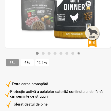
1 kg
4 kg
12.5 kg
Extra carne proaspătă
Protecție activă a celulelor datorită conținutului de făină
din semințe de struguri
Tolerat destul de bine