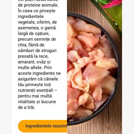
de proteine animale.
În ceea ce privește
ingredientele
vegetale, oferim, de
asemenea, o gamă
largă de opțiuni,
precum semințe de
chia, făină de
sâmburi de struguri
presată la rece,
amarant, ovăz și
multe altele. Prin
aceste ingrediente ne
asigurăm că câinele
tău primește toți
nutrienții esențiali –
pentru mai multă
vitalitate și bucurie
de a trăi.
Ingredientele noastre