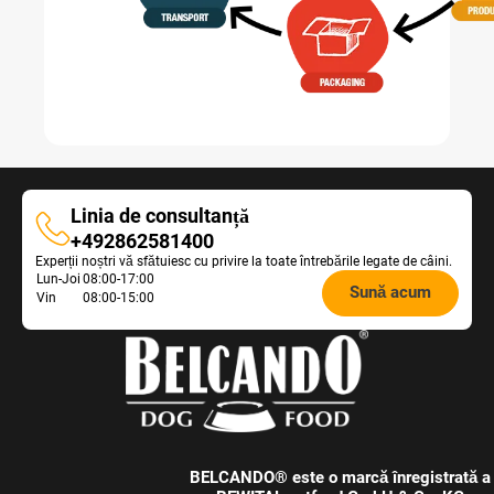
Linia de consultanță
Linia
+492862581400
Experții noștri vă sfătuiesc cu privire la toate întrebările legate de câini.
de
Opening
Lun-Joi
08:00-17:00
consultanță
Sună acum
Vin
08:00-15:00
hours
Feeding
Advice:
BELCANDO® este o marcă înregistrată a