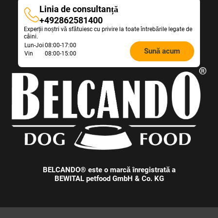
r
o
Linia de consultanță
i
s
Linia
+492862581400
a
e
Experții noștri vă sfătuiesc cu privire la toate întrebările legate de
de
n
l
câini.
t
consultanță
e
Opening
Lun-Joi
08:00-17:00
s
Sună acum
c
Vin
08:00-15:00
hours
.
t
Feeding
d
i
Advice:
f
f
e
r
e
n
t
p
r
BELCANDO® este o marcă înregistrată a
o
BEWITAL petfood GmbH & Co. KG
d
u
c
t