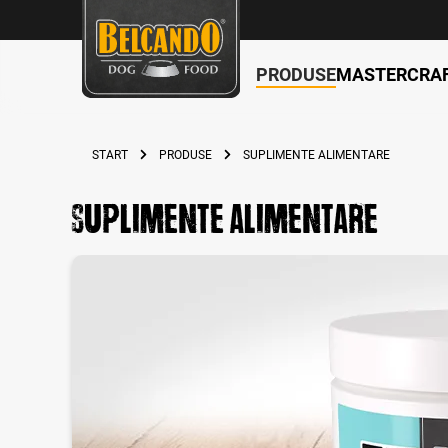
PRODUSE
MASTERCRA
search
Skip to main navigation
START
PRODUSE
SUPLIMENTE ALIMENTARE
Suplimente alimentare