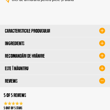
Caracteristicile produsului
Ingredients
Recomandări de hrănire
Este înăuntru
Reviews
5 of 5 reviews
Average rating 5 of 5 Stars
5 out of 5 stars