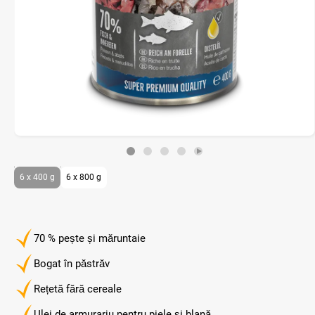
6 x 400 g
6 x 800 g
70 % pește și măruntaie
Bogat în păstrăv
Rețetă fără cereale
Ulei de armurariu pentru piele și blană