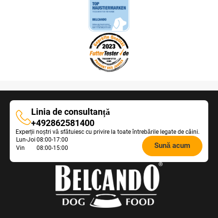
Linia de consultanță
Linia
+492862581400
Experții noștri vă sfătuiesc cu privire la toate întrebările legate de câini.
de
Opening
Lun-Joi
08:00-17:00
consultanță
Sună acum
Vin
08:00-15:00
hours
Feeding
Advice: