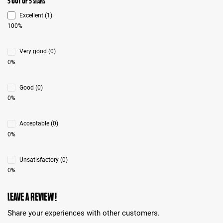
Average rating 5 of 5 Stars
5 out of 5 stars
Excellent (1)
100%
Very good (0)
0%
Good (0)
0%
Acceptable (0)
0%
Unsatisfactory (0)
0%
Leave a review!
Share your experiences with other customers.