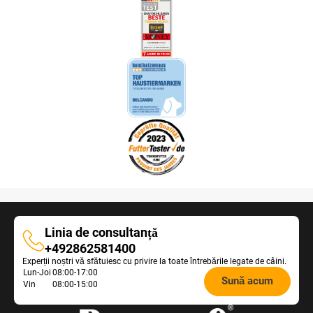
Linia de consultanță
Linia
+492862581400
Experții noștri vă sfătuiesc cu privire la toate întrebările legate de câini.
de
Opening
Lun-Joi
08:00-17:00
consultanță
Sună acum
Vin
08:00-15:00
hours
Feeding