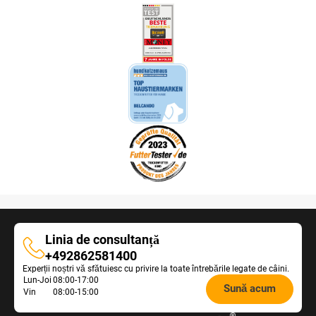
Linia de consultanță
Linia
+492862581400
Experții noștri vă sfătuiesc cu privire la toate întrebările legate de câini.
de
Opening
Lun-Joi
08:00-17:00
consultanță
Sună acum
Vin
08:00-15:00
hours