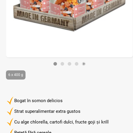
6 x 400 g
Bogat în somon delicios
Strat superalimentar extra gustos
Cu alge chlorella, cartofi dulci, fructe goji și krill
Rețetă fără cereale