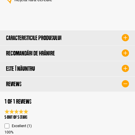
Caracteristicile produsului
Recomandări de hrănire
Este înăuntru
Reviews
1 of 1 reviews
Average rating 5 of 5 Stars
5 out of 5 stars
Excellent (1)
100%