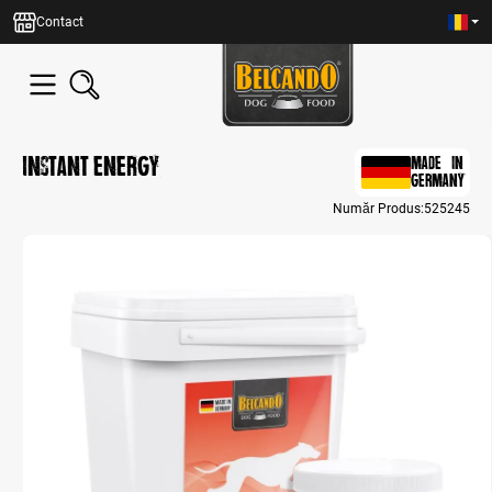
in content
Contact
Instant Energy
MADE IN
GERMANY
Număr Produs:
525245
Skip image gallery