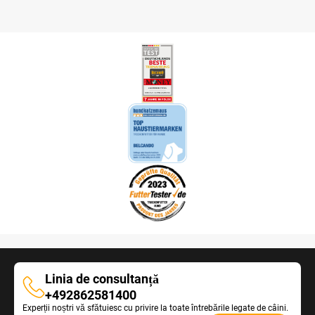
Linia de consultanță
Linia
+492862581400
Experții noștri vă sfătuiesc cu privire la toate întrebările legate de câini.
de