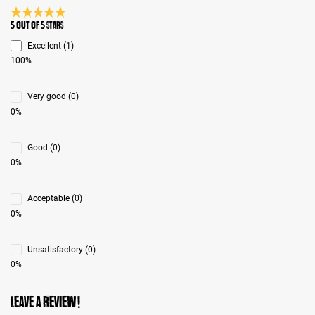
Average rating 5 of 5 Stars
5 out of 5 stars
Excellent (1)
100%
Very good (0)
0%
Good (0)
0%
Acceptable (0)
0%
Unsatisfactory (0)
0%
Leave a review!