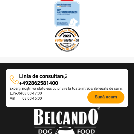
Linia de consultanță
Linia
+492862581400
Experții noștri vă sfătuiesc cu privire la toate întrebările legate de câini.
de
Opening
Lun-Joi
08:00-17:00
consultanță
Sună acum
Vin
08:00-15:00
hours
Feeding
Advice: