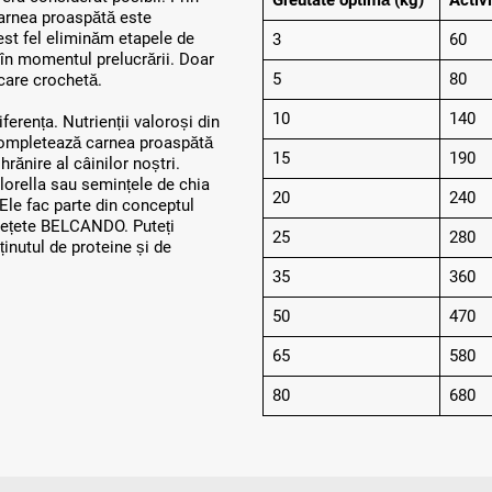
Greutate optimă (kg)
Activ
arnea proaspătă este
est fel eliminăm etapele de
3
60
 în momentul prelucrării. Doar
5
80
care crochetă.
10
140
ența. Nutrienții valoroși din
 completează carnea proaspătă
15
190
rănire al câinilor noștri.
lorella sau semințele de chia
20
240
 Ele fac parte din conceptul
i rețete BELCANDO. Puteți
25
280
nutul de proteine și de
35
360
50
470
65
580
80
680