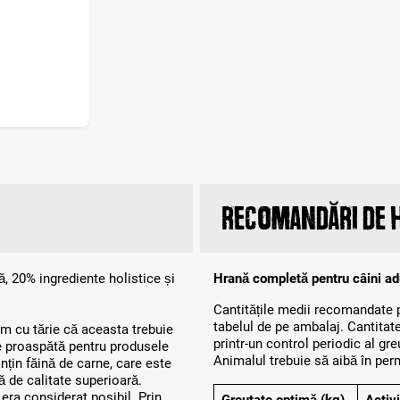
Recomandări de 
 20% ingrediente holistice și
Hrană completă pentru câini adu
Cantitățile medii recomandate p
tabelul de pe ambalaj. Cantitate
m cu tărie că aceasta trebuie
printr-un control periodic al gre
e proaspătă pentru produsele
Animalul trebuie să aibă în per
n făină de carne, care este
ă de calitate superioară.
 era considerat posibil. Prin