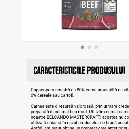
Caracteristicile produsului
Capodopera noastră cu 80% carne proaspătă de vită,
0% cereale sau cartofi.
Carnea este o resursă valoroasă, prin urmare crede
preparată în cel mai bun mod. Utilizăm numai carn
noastre BELCANDO MASTERCRAFT; acestea nu conți
utilizată chiar și în cazul produselor de hrană uscat
Astfel, am putut obține un preparat care anterior nu