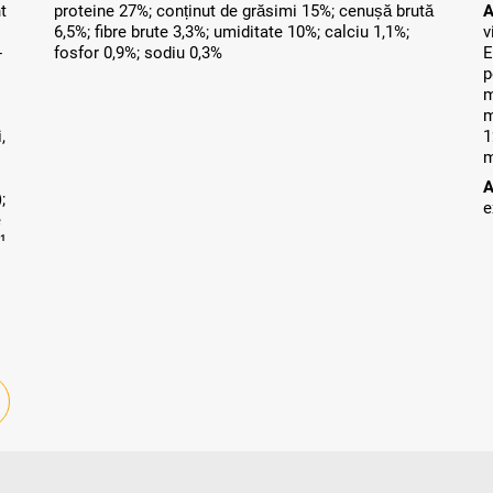
t
proteine 27%; conținut de grăsimi 15%; cenușă brută
A
6,5%; fibre brute 3,3%; umiditate 10%; calciu 1,1%;
v
-
fosfor 0,9%; sodiu 0,3%
E
p
m
m
,
1
m
A
;
e
e
¹