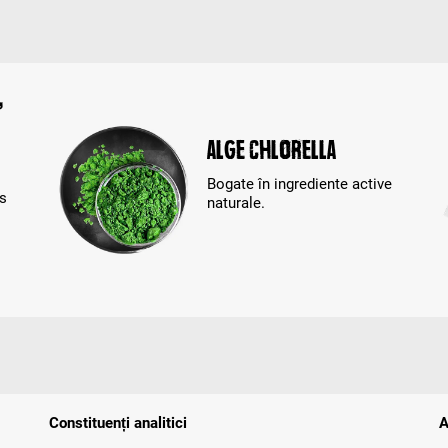
,
Alge Chlorella
Bogate în ingrediente active
os
naturale.
Constituenți analitici
A