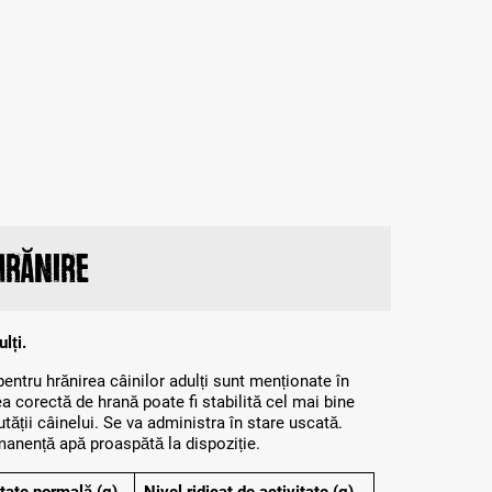
hrănire
lți.
entru hrănirea câinilor adulți sunt menționate în
a corectă de hrană poate fi stabilită cel mai bine
utății câinelui. Se va administra în stare uscată.
manență apă proaspătă la dispoziție.