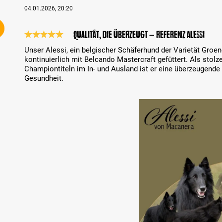
04.01.2026, 20:20
Qualität, die überzeugt – Referenz Alessi
Review with rating of 5 out of 5 stars
Unser Alessi, ein belgischer Schäferhund der Varietät Groene
kontinuierlich mit Belcando Mastercraft gefüttert. Als stolz
Championtiteln im In- und Ausland ist er eine überzeugende 
Gesundheit.
Skip image gallery