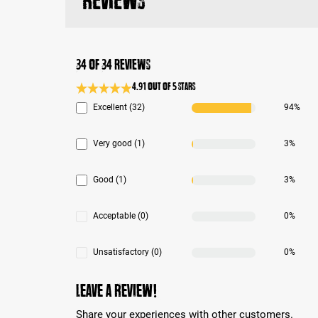
Reviews
34 of 34 reviews
4.91 out of 5 stars
Average rating 4.9 of 5 Stars
Excellent (32)
94%
Very good (1)
3%
Good (1)
3%
Acceptable (0)
0%
Unsatisfactory (0)
0%
Leave a review!
Share your experiences with other customers.