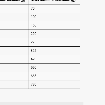
itate normală (g)
Nivel ridicat de activitate (g)
70
100
160
220
275
325
420
550
665
780