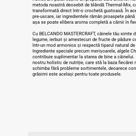
metoda noastră deosebit de blândă Thermal-Mix, c
transformată direct într-o crochetă gustoasă. În ac
pre-uscare, iar ingredientele rămân proaspete până
așa se poate elibera aroma completă a cărnii în fie
Cu BELCANDO MASTERCRAFT, câinele tău simte difer
legume, ierburi și amestecuri de fructe de pădure
într-un mod armonios și respectă tiparul natural de h
Ingrediente speciale precum merișoarele, algele Ch
contribuie suplimentar la starea de bine a câinelui.
nostru holistic de nutriție, care stă la baza fiecăre
schimba fără probleme sortimentele, deoarece conți
grăsimi este același pentru toate produsele.