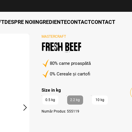
FT
DESPRE NOI
INGREDIENTE
CONTACT
CONTACT
MASTERCRAFT
Fresh Beef
80% carne proaspătă
0% Cereale și cartofi
Select
Size in kg
0.5 kg
2.2 kg
10 kg
Număr Produs:
555119