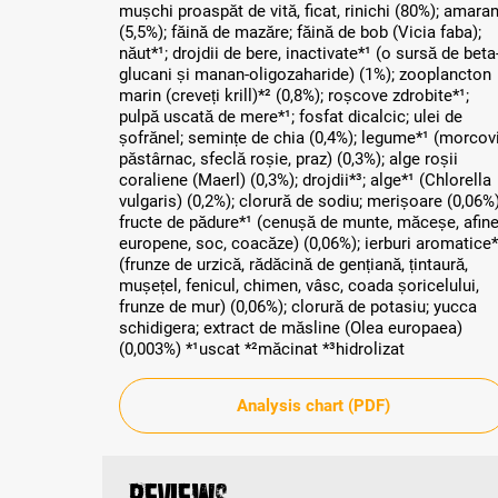
mușchi proaspăt de vită, ficat, rinichi (80%); amaran
(5,5%); făină de mazăre; făină de bob (Vicia faba);
năut*¹; drojdii de bere, inactivate*¹ (o sursă de beta
glucani și manan-oligozaharide) (1%); zooplancton
marin (creveți krill)*² (0,8%); roșcove zdrobite*¹;
pulpă uscată de mere*¹; fosfat dicalcic; ulei de
șofrănel; semințe de chia (0,4%); legume*¹ (morcovi
păstârnac, sfeclă roșie, praz) (0,3%); alge roșii
coraliene (Maerl) (0,3%); drojdii*³; alge*¹ (Chlorella
vulgaris) (0,2%); clorură de sodiu; merișoare (0,06%)
fructe de pădure*¹ (cenușă de munte, măceșe, afin
europene, soc, coacăze) (0,06%); ierburi aromatice*
(frunze de urzică, rădăcină de gențiană, țintaură,
mușețel, fenicul, chimen, vâsc, coada șoricelului,
frunze de mur) (0,06%); clorură de potasiu; yucca
schidigera; extract de măsline (Olea europaea)
(0,003%) *¹uscat *²măcinat *³hidrolizat
Analysis chart (PDF)