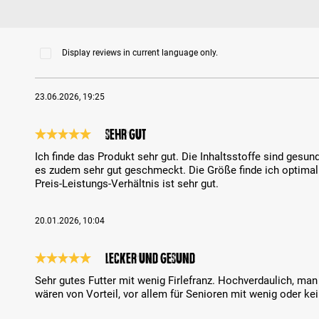
Display reviews in current language only.
23.06.2026, 19:25
Sehr gut
Review with rating of 5 out of 5 stars
Ich finde das Produkt sehr gut. Die Inhaltsstoffe sind gesu
es zudem sehr gut geschmeckt. Die Größe finde ich optima
Preis-Leistungs-Verhältnis ist sehr gut.
20.01.2026, 10:04
Lecker und gesund
Review with rating of 5 out of 5 stars
Sehr gutes Futter mit wenig Firlefranz. Hochverdaulich, ma
wären von Vorteil, vor allem für Senioren mit wenig oder k