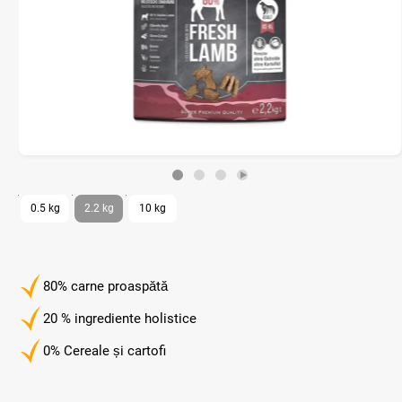
0.5 kg
2.2 kg
10 kg
80% carne proaspătă
20 % ingrediente holistice
0% Cereale și cartofi