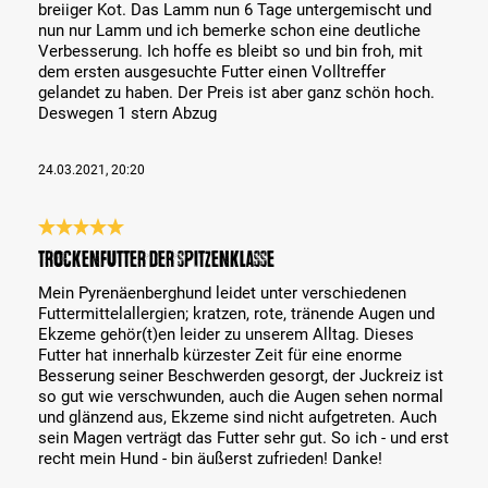
breiiger Kot. Das Lamm nun 6 Tage untergemischt und
nun nur Lamm und ich bemerke schon eine deutliche
Verbesserung. Ich hoffe es bleibt so und bin froh, mit
dem ersten ausgesuchte Futter einen Volltreffer
gelandet zu haben. Der Preis ist aber ganz schön hoch.
Deswegen 1 stern Abzug
24.03.2021, 20:20
Review with rating of 5 out of 5 stars
Trockenfutter der Spitzenklasse
Mein Pyrenäenberghund leidet unter verschiedenen
Futtermittelallergien; kratzen, rote, tränende Augen und
Ekzeme gehör(t)en leider zu unserem Alltag. Dieses
Futter hat innerhalb kürzester Zeit für eine enorme
Besserung seiner Beschwerden gesorgt, der Juckreiz ist
so gut wie verschwunden, auch die Augen sehen normal
und glänzend aus, Ekzeme sind nicht aufgetreten. Auch
sein Magen verträgt das Futter sehr gut. So ich - und erst
recht mein Hund - bin äußerst zufrieden! Danke!