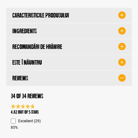
Caracteristicile produsului
Ingredients
Recomandări de hrănire
Este înăuntru
Reviews
34 of 34 reviews
Average rating 4.8 of 5 Stars
4.82 out of 5 stars
Excellent (29)
85%