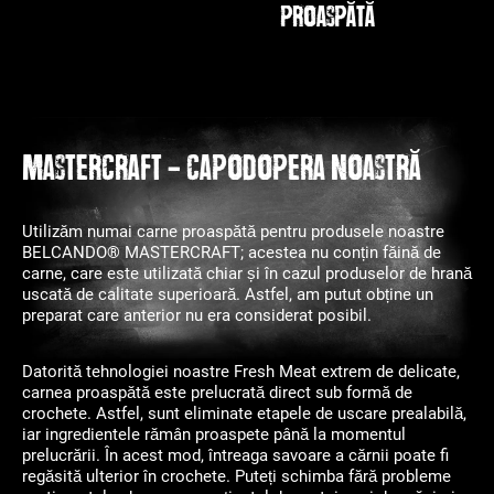
proaspătă
MASTERCRAFT - capodopera noastră
Utilizăm numai carne proaspătă pentru produsele noastre
BELCANDO® MASTERCRAFT; acestea nu conțin făină de
carne, care este utilizată chiar și în cazul produselor de hrană
uscată de calitate superioară. Astfel, am putut obține un
preparat care anterior nu era considerat posibil.
Datorită tehnologiei noastre Fresh Meat extrem de delicate,
carnea proaspătă este prelucrată direct sub formă de
crochete. Astfel, sunt eliminate etapele de uscare prealabilă,
iar ingredientele rămân proaspete până la momentul
prelucrării. În acest mod, întreaga savoare a cărnii poate fi
regăsită ulterior în crochete. Puteți schimba fără probleme