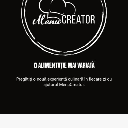
O alimentație mai variată
Pregătiți o nouă experiență culinară în fiecare zi cu
ajutorul MenuCreator.