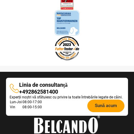
Linia de consultanță
Linia
+492862581400
Experții noștri vă sfătuiesc cu privire la toate întrebările legate de câini.
de
Opening
Lun-Joi
08:00-17:00
consultanță
Sună acum
Vin
08:00-15:00
hours
Feeding
Advice: