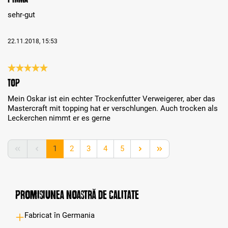
sehr-gut
22.11.2018, 15:53
Review with rating of 5 out of 5 stars
Top
Mein Oskar ist ein echter Trockenfutter Verweigerer, aber das
Mastercraft mit topping hat er verschlungen. Auch trocken als
Leckerchen nimmt er es gerne
Page
Page
Page
Page
Page
1
2
3
4
5
Promisiunea noastră de calitate
Fabricat în Germania