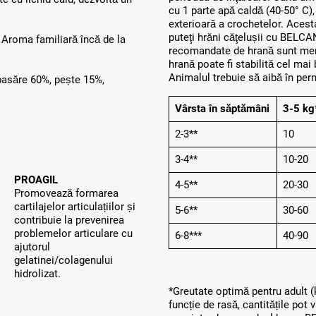
cu 1 parte apă caldă (40-50° C)
exterioară a crochetelor. Acest
puteţi hrăni căţelușii cu BELCA
. Aroma familiară încă de la
recomandate de hrană sunt menţ
hrană poate fi stabilită cel mai 
Animalul trebuie să aibă în per
pasăre 60%, pește 15%,
Vârsta în săptămâni
3-5 kg
2-3**
10
3-4**
10-20
PROAGIL
4-5**
20-30
Promovează formarea
cartilajelor articulațiilor și
5-6**
30-60
contribuie la prevenirea
problemelor articulare cu
6-8***
40-90
ajutorul
gelatinei/colagenului
hidrolizat.
*Greutate optimă pentru adult (k
funcție de rasă, cantitățile po