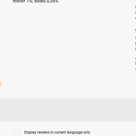
fosfor 1%; sodiu 0,35%
Display reviews in current language only.