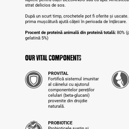
strat delicios de sos.
După un scurt timp, crochetele pot fi oferite și uscate
prima mușcătură ajută cățeii în perioada de înțărcare.
Procent de proteină animală din proteină totală:
80% (
gelatină 5%)
Our Vital Components
PROVITAL
Fortifică sistemul imunitar
al câinelui cu ajutorul
componentelor pereților
celulari (beta-glucani)
provenite din drojdie
naturală.
PROBIOTICE
Probioticele susțin și