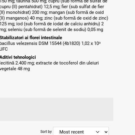
150 mg; taurină 500 mg; cupru (sub formă de sulfat de
cupru (II) pentahidrat) 12,5 mg; fier (sub sulfat de fier
(II) monohidrat) 200 mg; mangan (sub formă de oxid
(II) manganos) 40 mg; zinc (sub formă de oxid de zinc)
125 mg; iod (sub formă de iodat de calciu anhidru) 2
mg; seleniu (sub formă de selenit de sodiu) 0,05 mg
Stabilizatori ai florei intestinale
bacillus velezensis DSM 15544 (4b1820) 1,02 x 10⁹
UFC
Aditivi tehnologici
lecitină 2.400 mg; extracte de tocoferol din uleiuri
vegetale 48 mg
Sort by