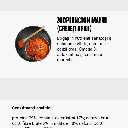
Zooplancton marin
(creveți krill)
Bogați în nutrienți sănătoși și
substanțe vitale, cum ar fi
acizii grași Omega-3,
astaxantina și enzimele
naturale.
Constituenți analitici
proteine 29%; conținut de grăsimi 17%; cenușă brută
6,5%; fibre brute 2%; umiditate 10%; calciu 1,25%;