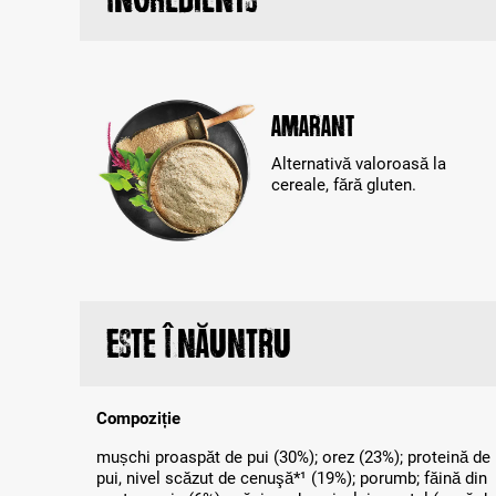
Amarant
Alternativă valoroasă la
cereale, fără gluten.
Este înăuntru
Compoziție
mușchi proaspăt de pui (30%); orez (23%); proteină de
pui, nivel scăzut de cenuşă*¹ (19%); porumb; făină din