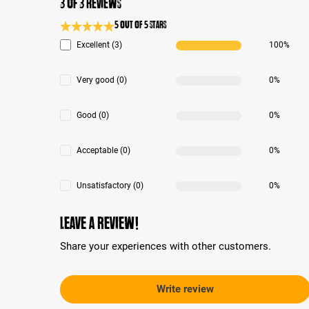
3 of 3 reviews
5 out of 5 stars
Average rating 5 of 5 Stars
Excellent (3)
100%
Very good (0)
0%
Good (0)
0%
Acceptable (0)
0%
Unsatisfactory (0)
0%
Leave a review!
Share your experiences with other customers.
Write review