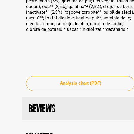
pește marin (6%); grăsime de pui; ulei vegetal (nucă de
cocos); ouă*¹ (2,5%); gelatină*² (2,5%); drojdii de bere,
inactivate*¹ (2,5%); roșcove zdrobite*¹; pulpă de sfeclă
uscată*³; fosfat dicalcic; ficat de pui*²; semințe de in;
ulei de somon; semințe de chia; clorură de sodiu;
clorură de potasiu *¹uscat *²hidrolizat *³dezaharisit
Analysis chart (PDF)
Reviews