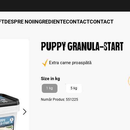
FT
DESPRE NOI
INGREDIENTE
CONTACT
CONTACT
Puppy Granula-Start
Extra carne proaspătă
Select
Size in kg
1 kg
5 kg
Număr Produs:
551225