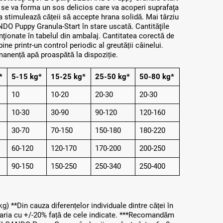
, se va forma un sos delicios care va acoperi suprafaţa
a stimulează cățeii să accepte hrana solidă. Mai târziu
NDO Puppy Granula-Start în stare uscată. Cantităţile
ionate în tabelul din ambalaj. Cantitatea corectă de
bine printr-un control periodic al greutății câinelui.
manență apă proaspătă la dispoziție.
*
5-15 kg*
15-25 kg*
25-50 kg*
50-80 kg*
10
10-20
20-30
20-30
10-30
30-90
90-120
120-160
30-70
70-150
150-180
180-220
60-120
120-170
170-200
200-250
90-150
150-250
250-340
250-400
g) **Din cauza diferențelor individuale dintre căței în
t varia cu +/-20% față de cele indicate. ***Recomandăm