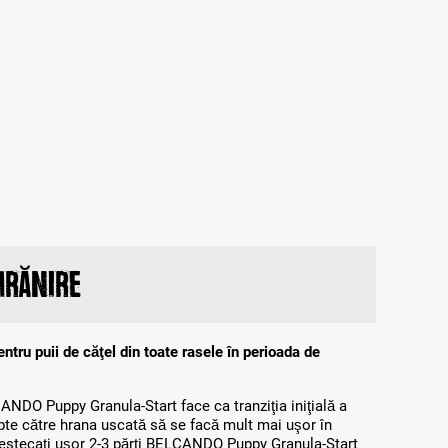
hrănire
tru puii de căţel din toate rasele în perioada de
ANDO Puppy Granula-Start face ca tranziţia iniţială a
apte către hrana uscată să se facă mult mai uşor în
estecaţi uşor 2-3 părţi BELCANDO Puppy Granula-Start