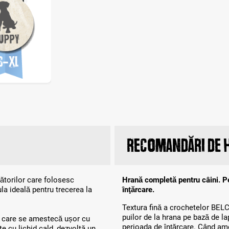
Recomandări de 
cătorilor care folosesc
Hrană completă pentru câini. Pen
 ideală pentru trecerea la
înţărcare.
Textura fină a crochetelor BELC
puilor de la hrana pe bază de l
i, care se amestecă ușor cu
perioada de înţărcare. Când am
 cu lichid cald, dezvoltă un