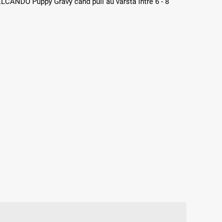
ELCANDO Puppy Gravy când puii au vârsta între 6 - 8