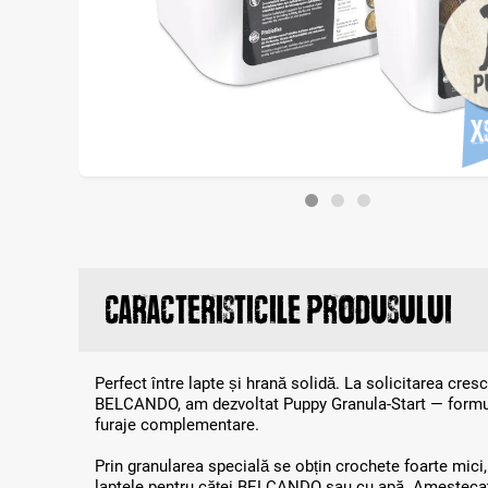
Caracteristicile produsului
Perfect între lapte și hrană solidă. La solicitarea cres
BELCANDO, am dezvoltat Puppy Granula-Start — formula
furaje complementare.
Prin granularea specială se obțin crochete foarte mic
laptele pentru căței BELCANDO sau cu apă. Amestecate