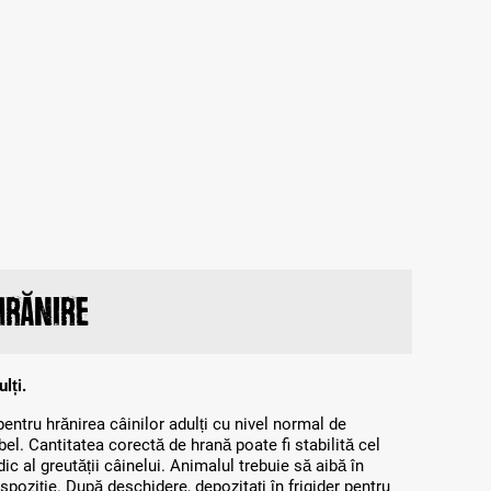
hrănire
lți.
entru hrănirea câinilor adulți cu nivel normal de
bel. Cantitatea corectă de hrană poate fi stabilită cel
ic al greutății câinelui. Animalul trebuie să aibă în
poziție. După deschidere, depozitați în frigider pentru