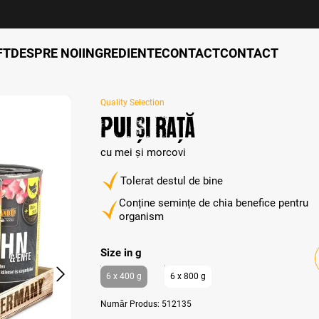
FT
DESPRE NOI
INGREDIENTE
CONTACT
CONTACT
Quality Selection
Pui și rață
cu mei și morcovi
Tolerat destul de bine
Conține semințe de chia benefice pentru
organism
Select
Size in g
6 x 400 g
6 x 800 g
Număr Produs:
512135