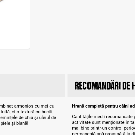
Recomandări de 
combinat armonios cu mei cu
Hrană completă pentru câini adu
uită, ci o textură cu bucăți
Cantitățile medii recomandate p
Semințele de chia și uleiul de
activitate sunt menționate în ta
piele și blană!
mai bine printr-un control period
permanență apă proaspătă la dis