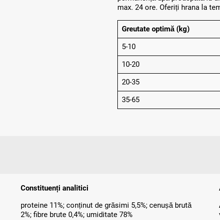
max. 24 ore. Oferiți hrana la t
Greutate optimă (kg)
5-10
10-20
20-35
35-65
Constituenți analitici
proteine 11%; conținut de grăsimi 5,5%; cenușă brută
2%; fibre brute 0,4%; umiditate 78%