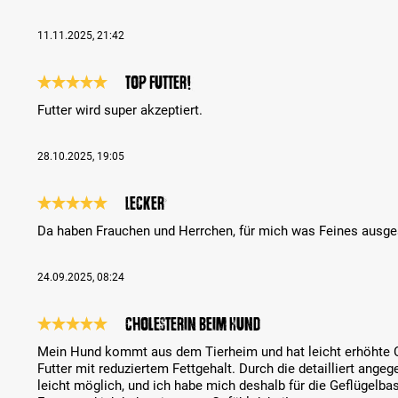
11.11.2025, 21:42
Top Futter!
Review with rating of 5 out of 5 stars
Futter wird super akzeptiert.
28.10.2025, 19:05
Lecker
Review with rating of 5 out of 5 stars
Da haben Frauchen und Herrchen, für mich was Feines ausges
24.09.2025, 08:24
Cholesterin beim Hund
Review with rating of 5 out of 5 stars
Mein Hund kommt aus dem Tierheim und hat leicht erhöhte Cho
Futter mit reduziertem Fettgehalt. Durch die detailliert ange
leicht möglich, und ich habe mich deshalb für die Geflügelba