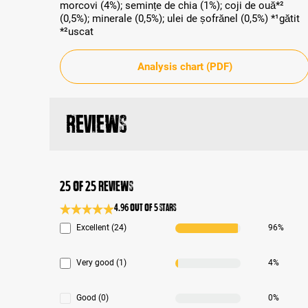
morcovi (4%); semințe de chia (1%); coji de ouă*²
(0,5%); minerale (0,5%); ulei de șofrănel (0,5%) *¹gătit
*²uscat
Analysis chart (PDF)
Reviews
25 of 25 reviews
4.96 out of 5 stars
Average rating 4.9 of 5 Stars
Excellent (24)
96%
Very good (1)
4%
Good (0)
0%