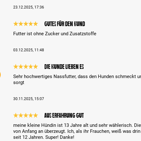
23.12.2025, 17:36
Gutes für den Hund
Review with rating of 5 out of 5 stars
Futter ist ohne Zucker und Zusatzstoffe
03.12.2025, 11:48
Die Hunde lieben es
Review with rating of 5 out of 5 stars
Sehr hochwertiges Nassfutter, dass den Hunden schmeckt un
sorgt
30.11.2025, 15:07
aus Erfahrung gut
Review with rating of 5 out of 5 stars
meine kleine Hündin ist 13 Jahre alt und sehr wählerisch. 
von Anfang an überzeugt. Ich, als ihr Frauchen, weiß was drin 
seit 12 Jahren. Super! Danke!