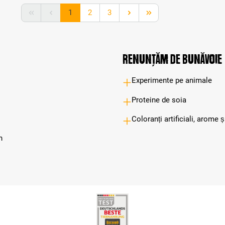
Page
Page
Page
1
2
3
Renunțăm de bunăvoie
Experimente pe animale
Proteine de soia
Coloranți artificiali, arome 
n