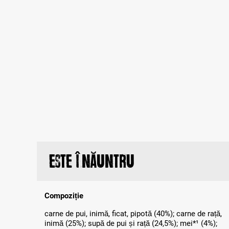
Este înăuntru
Compoziție
carne de pui, inimă, ficat, pipotă (40%); carne de rață,
inimă (25%); supă de pui și rață (24,5%); mei*¹ (4%);