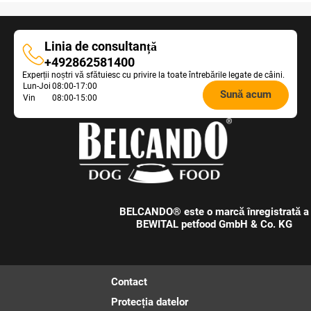
Linia de consultanță
Linia
+492862581400
Experții noștri vă sfătuiesc cu privire la toate întrebările legate de câini.
de
Opening
Lun-Joi
08:00-17:00
consultanță
Sună acum
Vin
08:00-15:00
hours
Feeding
Advice:
BELCANDO® este o marcă înregistrată a
BEWITAL petfood GmbH & Co. KG
Contact
Protecția datelor