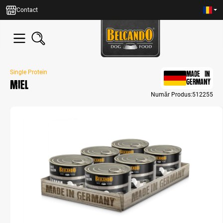
in content
Contact
Single Protein
MADE IN
Miel
GERMANY
Număr Produs:
512255
Skip image gallery