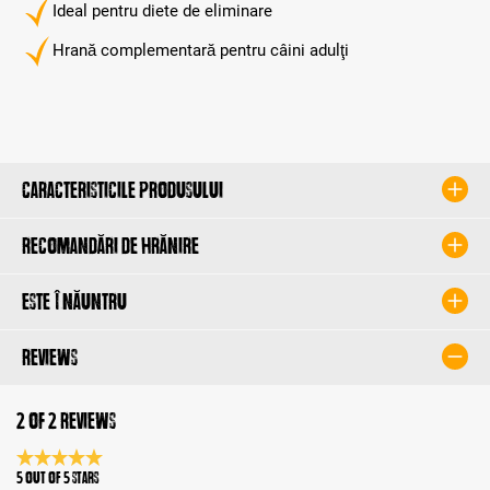
Ideal pentru diete de eliminare
Hrană complementară pentru câini adulţi
Caracteristicile produsului
Recomandări de hrănire
Este înăuntru
Reviews
2 of 2 reviews
Average rating 5 of 5 Stars
5 out of 5 stars