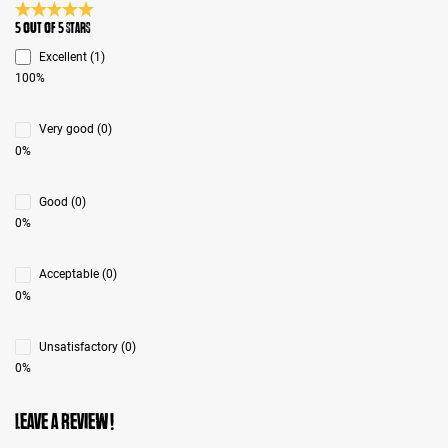
Average rating 5 of 5 Stars
5 out of 5 stars
Excellent (1)
100%
Very good (0)
0%
Good (0)
0%
Acceptable (0)
0%
Unsatisfactory (0)
0%
Leave a review!