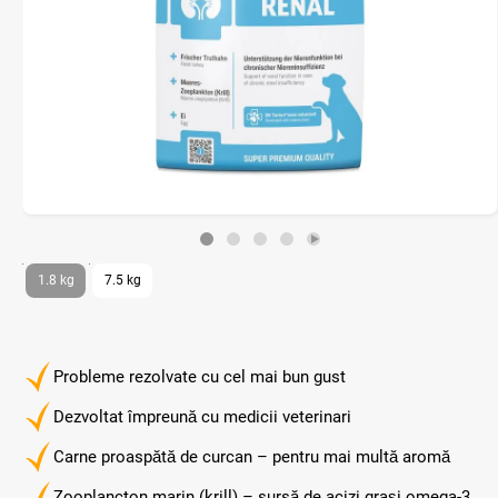
1.8 kg
7.5 kg
Probleme rezolvate cu cel mai bun gust
Dezvoltat împreună cu medicii veterinari
Carne proaspătă de curcan – pentru mai multă aromă
Zooplancton marin (krill) – sursă de acizi grași omega-3