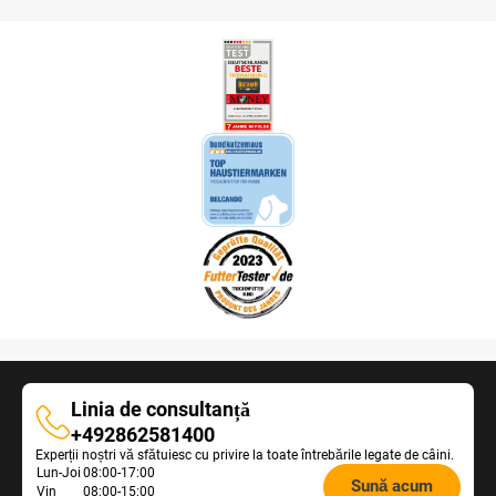
Linia de consultanță
Linia
+492862581400
Experții noștri vă sfătuiesc cu privire la toate întrebările legate de câini.
de
Opening
Lun-Joi
08:00-17:00
consultanță
Sună acum
Vin
08:00-15:00